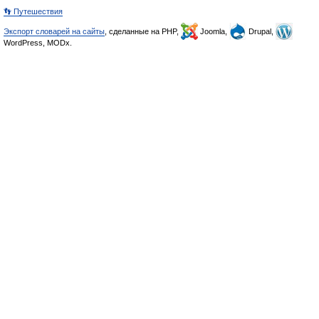
👣 Путешествия
Экспорт словарей на сайты
, сделанные на PHP,
Joomla,
Drupal,
WordPress, MODx.