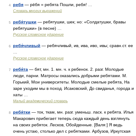
ребя
— рёбя = ребята Пошли, ребя! …
4
Словарь многих выражений
ребя́тушки
— ребятушки, шек; но: «Солдатушки, бравы
5
ребятушки» (в песне) …
Русское словесное ударение
ребя́чливый
— ребячливый, ив, ива, иво, ивы; сравн.ст. ее
6
…
Русское словесное ударение
ребя́та
— бят, мн. 1. мн. ч. к ребенок. 2. разг. Молодые
7
люди, парни. Матросы оказались добрыми ребятами. М.
Горький, Мои университеты. Молодые смелые ребята, На
заре уходим мы в поход. Исаковский, До свиданья, города и
хаты …
Малый академический словарь
ребя́тки
— ток, ткам, мн. разг. уменьш. ласк. к ребята. Илья
8
Макарович прибегает теперь сюда каждый день взглянуть
на своих ребяток. Лесков, Обойденные. [Валя:] Я ведь
очень устаю, столько дел с ребятками. Арбузов, Иркутская