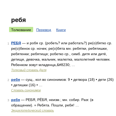
ребя
Толкование
Перевод
Книги
РЕБЯ
— и робя ср. (робеть? или работать?) ре(о)бятко ср.
1
ре(о)бенок ср. ночек; ре(о)бята мн. ребятки, ребятишки,
ребятенки; ребятище; робетко ср., симб. дитя или дитё,
детище, девочка, мальчик, малютка, малолетний человек.
Ребенком зовут младенца,&#8230; …
Толковый словарь Даля
ребя
— сущ., кол во синонимов: 9 • детвора (18) • дети (26)
2
• детишки (16) • …
Словарь синонимов
ребя
— РЕБЯ, РЁБЯ, неизм.; мн. собир. Разг. (в
3
обращении). = Ребята. Пошли, ребя! …
Энциклопедический словарь