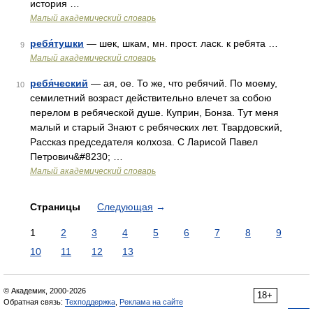
история …
Малый академический словарь
ребя́тушки
— шек, шкам, мн. прост. ласк. к ребята …
9
Малый академический словарь
ребя́ческий
— ая, ое. То же, что ребячий. По моему,
10
семилетний возраст действительно влечет за собою
перелом в ребяческой душе. Куприн, Бонза. Тут меня
малый и старый Знают с ребяческих лет. Твардовский,
Рассказ председателя колхоза. С Ларисой Павел
Петрович&#8230; …
Малый академический словарь
Страницы
Следующая
→
1
2
3
4
5
6
7
8
9
10
11
12
13
© Академик, 2000-2026
18+
Обратная связь:
Техподдержка
,
Реклама на сайте